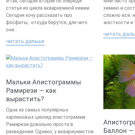
Итак, сегодня вторая по очереди
Мне часто пр
статья из цикла аквариумной химии.
химию и сост
Сегодня хочу рассказать про
сложно всё: 
фосфаты, откуда берутся, для чего
жесткости и т
они...
читать дал
читать дальше
Мальки Апистограммы
Рамирези — как
вырастить?
Одна из самых популярных
карликовых цихлид апистограмма
Апистогр
Рамирези довольно проста в
Баллон —
разведении. Однако, у аквариумистов