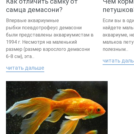
Как отличить самку от
Чем корм
самца демасони?
петушков
Впервые аквариумные
Если вы в од
рыбки псевдотрофеус демасони
найдете мал
были представлены аквариумистам в
аквариуме, н
1994 г. Несмотря на маленький
мальков пет
размер (размер взрослого демасони
полезным...
6-8 см), эта...
читать дал
читать дальше