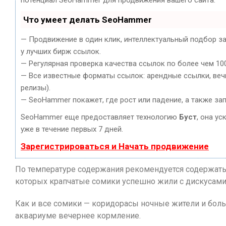
потенциал SeoHammer для продвижения вашего сайта.
Что умеет делать SeoHammer
— Продвижение в один клик, интеллектуальный подбор з
у лучших бирж ссылок.
— Регулярная проверка качества ссылок по более чем 10
— Все известные форматы ссылок: арендные ссылки, вечн
релизы).
— SeoHammer покажет, где рост или падение, а также за
SeoHammer еще предоставляет технологию
Буст
, она у
уже в течение первых 7 дней.
Зарегистрироваться и Начать продвижение
По температуре содержания рекомендуется содержать 
которых крапчатые сомики успешно жили с дискусами 
Как и все сомики — коридорасы ночные жители и боль
аквариуме вечернее кормление.