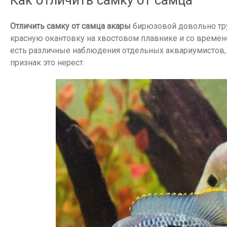
Как отличить самку от самца
Отличить самку от самца акары
бирюзовой довольно тру
красную окантовку на хвостовом плавнике и со времене
есть различные наблюдения отдельных аквариумистов,
признак это нерест.