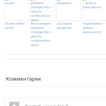
Почему гибнут
Апистограмма
Скалярии в
Пецилобрикон —
неоны?
рамирези
аквариуме
рыбка в
Электрик блю —
невесомости
красота
необычайного
цвета
Комментарии