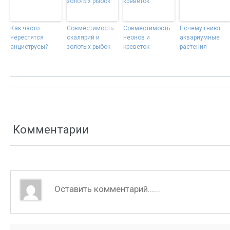
Как часто
Совместимость
Совместимость
Почему гниют
нерестятся
скалярий и
неонов и
аквариумные
анциструсы?
золотых рыбок
креветок
растения
Комментарии