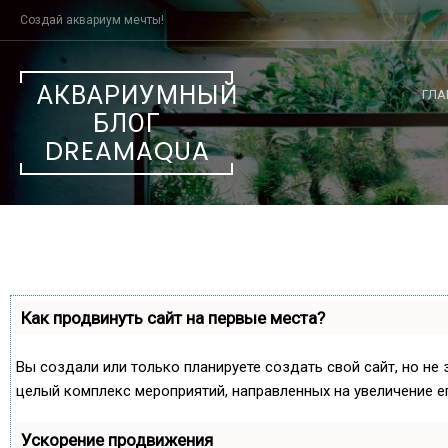
Skip
Создай аквариум мечты!
to
content
АКВАРИУМНЫЙ
ГЛА
БЛОГ
DREAMAQUA
Как продвинуть сайт на первые места?
Вы создали или только планируете создать свой сайт, но не 
целый комплекс мероприятий, направленных на увеличение е
Ускорение продвижения