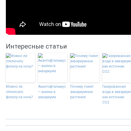
Интересные статьи
Можно ли
Акантофтальмус
Почему гниют
Газированная
отключать
— вьюны в
аквариумные
вода в аквариум
фильтр на ночь?
аквариуме
растения
как источник
СO2